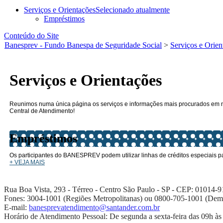
Serviços e Orientações
Selecionado atualmente
Empréstimos
Conteúdo do Site
Banesprev - Fundo Banespa de Seguridade Social
>
Serviços e Orien
Serviços e Orientações
Reunimos numa única página os serviços e informações mais procurados em n
Central de Atendimento!​
Empréstimos
Os participantes do BANESPREV podem utilizar linhas de créditos especiais pa
+ VEJA M​AIS
Rua Boa Vista, 293 - Térreo - Centro São Paulo - SP - CEP: 01014-91
Fones: 3004-1001 (Regiões Metropolitanas) ou 0800-705-1001 (Dema
E-mail:
banesprevatendimento@santander.com.br
Horário de Atendimento Pessoal: De segunda a sexta-feira das 09h às 