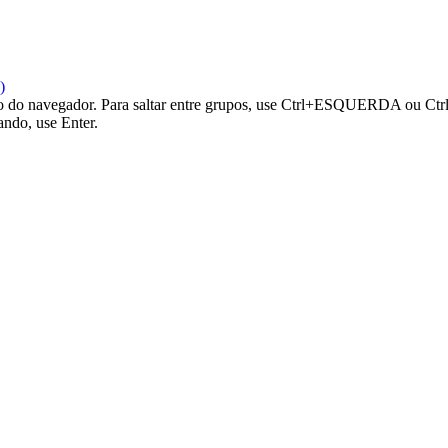
)
ão do navegador. Para saltar entre grupos, use Ctrl+ESQUERDA ou Ctrl
ando, use Enter.