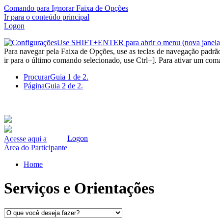
Comando para Ignorar Faixa de Opções
Ir para o conteúdo principal
Logon
Use SHIFT+ENTER para abrir o menu (nova janela
Para navegar pela Faixa de Opções, use as teclas de navegação padr
ir para o último comando selecionado, use Ctrl+]. Para ativar um com
Procurar
Guia 1 de 2.
Página
Guia 2 de 2.
Logon
Acesse aqui a
Área do Participante
Home
Serviços e Orientações